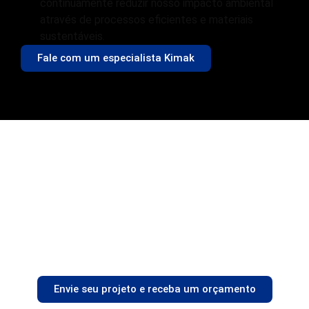
continuamente reduzir nosso impacto ambiental
através de processos eficientes e materiais
sustentáveis.
Fale com um especialista Kimak
Projetos
personalizados
Envie o seu projeto para nós e receba um
orçamento personalizado. Executamos conforme
a sua necessidade, com precisão e qualidade.
Envie seu projeto e receba um orçamento