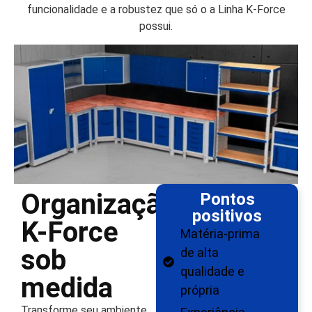
funcionalidade e a robustez que só o a Linha K-Force
possui.
Organização
Pontos
positivos
K-Force
Matéria-prima
sob
de alta
qualidade e
medida
própria
Transforme seu ambiente