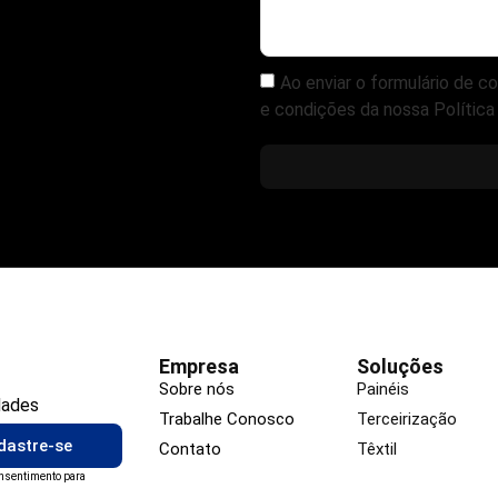
Ao enviar o formulário de 
e condições da nossa Política 
Empresa
Soluções
Sobre nós
Painéis
dades
Trabalhe Conosco
Terceirização
dastre-se
Contato
Têxtil
onsentimento para