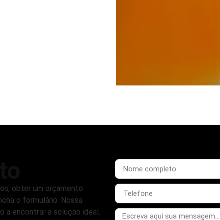
to
tos, obter um orçamento
ncha o formulário. Nossa
o a encontrar a solução ideal.