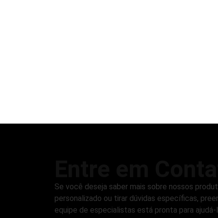
Entre em Conta
Se você deseja saber mais sobre nossos produ
personalizado ou tirar dúvidas específicas, pree
equipe de especialistas está pronta para ajudá-l